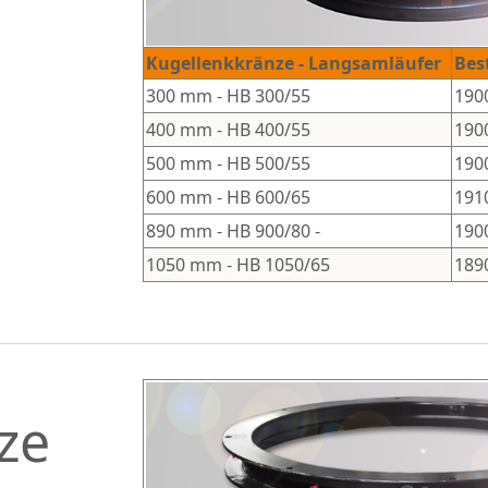
Kugellenkkränze -
Langsamläufer
Bes
300 mm
-
HB 300/55
190
400 mm
-
HB 400/55
190
500 mm
-
HB 500/55
190
6
00 mm
-
HB
6
00/
6
5
19
1
89
0 mm
-
HB
9
00/
80
-
190
1050 mm
-
HB 1050/65
189
ze