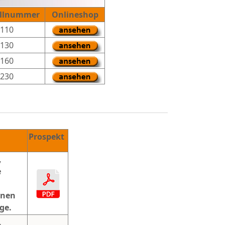
ellnummer
Onlineshop
110
130
16
0
23
0
Prospekt
,
e
inen
ge.
,