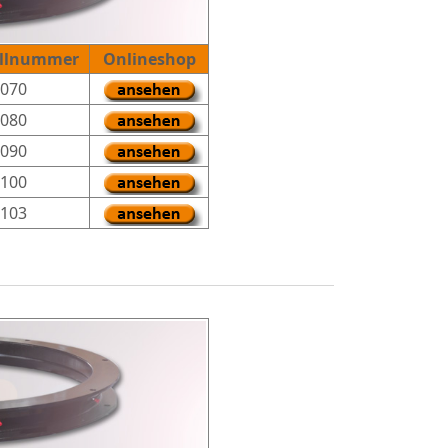
ellnummer
Onlineshop
070
080
090
100
103