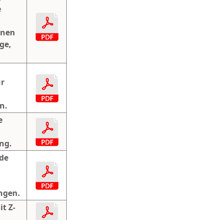
e
inen
ge,
ür
n.
e
n
ng.
de
ngen.
t Z-