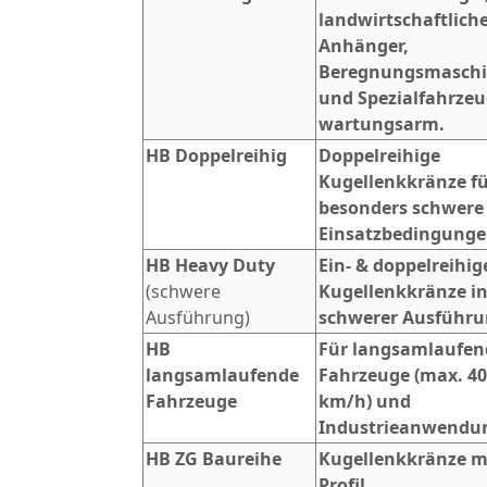
landwirtschaftlich
Anhänger,
Beregnungsmasch
und Spezialfahrzeu
wartungsarm.
HB Doppelreihig
Doppelreihige
Kugellenkkränze f
besonders schwere
Einsatzbedingunge
HB Heavy Duty
Ein- & doppelreihig
(schwere
Kugellenkkränze i
Ausführung)
schwerer Ausführu
HB
Für langsamlaufen
langsamlaufende
Fahrzeuge (max. 40
Fahrzeuge
km/h) und
Industrieanwendu
HB ZG Baureihe
Kugellenkkränze mi
Profil.