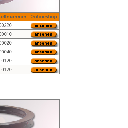
tellnummer
Onlineshop
00220
00010
00020
000
4
0
00
1
20
00120