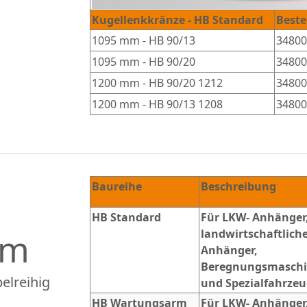
Kugellenkkränze - HB Standard
Best
1
095
mm
-
HB
90/13
34800
1
095
mm
-
HB
90/20
34800
1
2
00 mm
-
HB
90/20 1212
34800
1200 mm
-
HB
90/13 1208
34800
Baureihe
Beschreibung
HB Standard
Für LKW- Anhänger
mm
landwirtschaftlich
Anhänger,
Beregnungsmasch
pelreihig
und Spezialfahrzeu
HB Wartungsarm
Für LKW- Anhänger