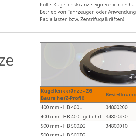
Rolle. Kugellenkkränze eignen sich deshal
Betrieb von Fahrzeugen oder Anwendung
Radiallasten bzw. Zentrifugalkräften!
ze
Kugellenkkränze -
ZG
Bestellnum
Baureihe (Z-Profil)
400 mm
-
HB 400L
34800200
400 mm
-
HB 400L
gebohrt
34800
43
0
500 mm
-
HB 500ZG
34800010
500 mm
-
HB 500ZG