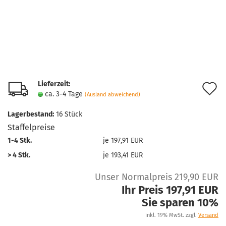
Lieferzeit:
A
ca. 3-4 Tage
(Ausland abweichend)
d
Lagerbestand:
16
Stück
M
Staffelpreise
1-4 Stk.
je 197,91 EUR
> 4 Stk.
je 193,41 EUR
Unser Normalpreis 219,90 EUR
Ihr Preis 197,91 EUR
Sie sparen 10%
inkl. 19% MwSt. zzgl.
Versand