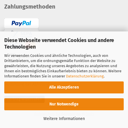
Zahlungsmethoden
Diese Webseite verwendet Cookies und andere
Technologien
Wir verwenden Cookies und ähnliche Technologien, auch von
Drittanbietern, um die ordnungsgemäße Funktion der Website zu
gewährleisten, die Nutzung unseres Angebotes zu analysieren und
Überweisung / Vorauskasse
Ihnen ein bestmögliches Einkaufserlebnis bieten zu können. Weitere
Lastschrift
·
Kreditkarte
Informationen finden Sie in unserer
Datenschutzerklärung
.
PayPal
·
Barzahlung bei Abholung
Alle Akzeptieren
Vertrag widerrufen
Nur Notwendige
Onlineshop
by Gambio.de © 2023
Weitere Informationen