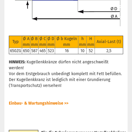
Ø A
Ø B
Ø C
Ø D
Ø b Kugeln
h
H
Typ
Axial-Last (t)
mm
mm
mm
mm
mm
mm
mm
650ZG
650
587
465
523
16
10
52
2,5
HINWEIS:
Kugellenkkränze dürfen nicht angeschweißt
werden!
Vor dem Erstgebrauch unbedingt komplett mit Fett befüllen.
Der Kugellenkkranz ist lediglich mit einer Grundierung
(Transportschutz) versehen!
Einbau- & Wartungshinweise >>