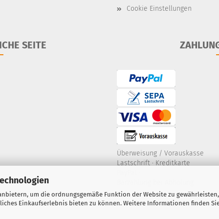
Cookie Einstellungen
ICHE SEITE
ZAHLUN
Überweisung / Vorauskasse
Lastschrift
·
Kreditkarte
PayPal
·
Technologien
Barzahlung bei Abholung
anbietern, um die ordnungsgemäße Funktion der Website zu gewährleisten,
ches Einkaufserlebnis bieten zu können. Weitere Informationen finden Sie