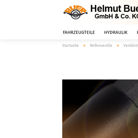
FAHRZEUGTEILE
HYDRAULIK
»
»
Startseite
Reifenventile
Ventilei