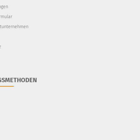
ngen
rmular
rtunternehmen
z
GSMETHODEN