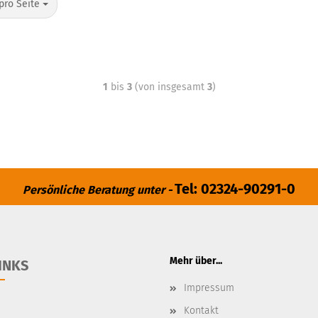
pro Seite
1
bis
3
(von insgesamt
3
)
Tel: 02324-90291-0
Persönliche Beratung unter -
Mehr über...
INKS
Impressum
Kontakt