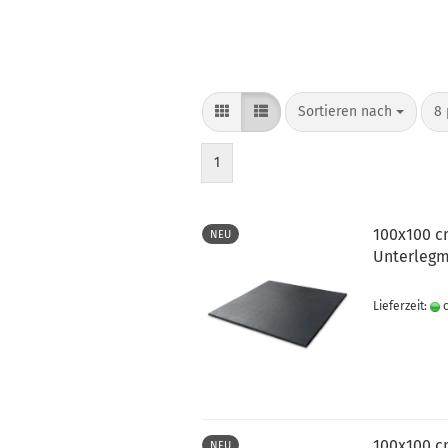
Sortieren nach
8 
1
100x100 c
NEU
Unterlegm
Lieferzeit:
c
100x100 c
NEU