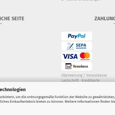
ICHE SEITE
ZAHLUN
Überweisung / Vorauskasse
Lastschrift
·
Kreditkarte
PayPal
·
Technologien
Barzahlung bei Abholung
anbietern, um die ordnungsgemäße Funktion der Website zu gewährleisten,
ches Einkaufserlebnis bieten zu können. Weitere Informationen finden Sie
Onlineshop
by Gambio.de © 2023