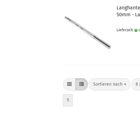
Langhante
50mm - La
Lieferzeit:
c
Sortieren nach
8 
1