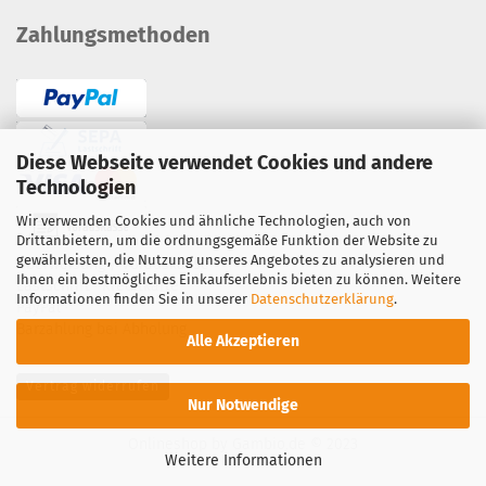
Zahlungsmethoden
Diese Webseite verwendet Cookies und andere
Technologien
Wir verwenden Cookies und ähnliche Technologien, auch von
Drittanbietern, um die ordnungsgemäße Funktion der Website zu
gewährleisten, die Nutzung unseres Angebotes zu analysieren und
Überweisung / Vorauskasse
Ihnen ein bestmögliches Einkaufserlebnis bieten zu können. Weitere
Lastschrift
·
Kreditkarte
Informationen finden Sie in unserer
Datenschutzerklärung
.
PayPal
·
Barzahlung bei Abholung
Alle Akzeptieren
Vertrag widerrufen
Nur Notwendige
Onlineshop
by Gambio.de © 2023
Weitere Informationen