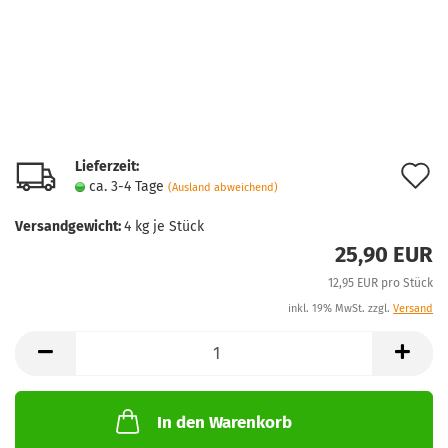
Lieferzeit:
A
ca. 3-4 Tage
(Ausland abweichend)
d
Versandgewicht:
4
kg je Stück
M
25,90 EUR
12,95 EUR pro Stück
inkl. 19% MwSt. zzgl.
Versand
In den Warenkorb