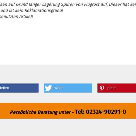
sen auf Grund langer Lagerung Spuren von Flugrost auf. Dieser hat ke
 und ist kein Reklamationsgrund!
enutzten Artikel!
teilen
tweet
pin it
Tel: 02324-90291-0
Persönliche Beratung unter -