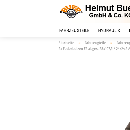
FAHRZEUGTEILE
HYDRAULIK
»
»
Startseite
Fahrzeugteile
Fahrzeug
2x Federbolzen E5 abges. 28x107,5 / 24x24,5