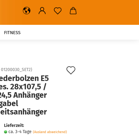
FITNESS
Auf
:
01200030_SET2
)
Federbolzen E5
den
s. 28x107,5 /
Merkzettel
24,5 Anhänger
gabel
heitsanhänger
Lieferzeit:
ca. 3-4 Tage
(Ausland abweichend)