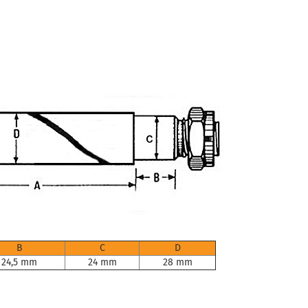
B
C
D
24,5 mm
24 mm
28 mm