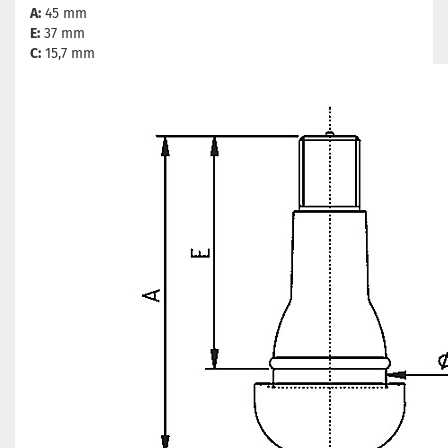
A:
45 mm
E:
37 mm
C:
15,7 mm