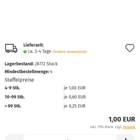
Lieferzeit:
A
ca. 3-4 Tage
(Ausland abweichend)
d
Lagerbestand:
28772
Stück
M
Mindestbestellmenge:
4
Staffelpreise
4-9 Stk.
je 1,00 EUR
10-99 Stk.
je 0,60 EUR
> 99 Stk.
je 0,25 EUR
1,00 EUR
inkl. 19% MwSt. zzgl.
Versand