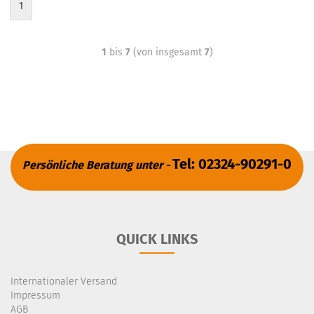
1
1
bis
7
(von insgesamt
7
)
Tel: 02324-90291-0
Persönliche Beratung unter -
QUICK LINKS
Internationaler Versand
Impressum
AGB