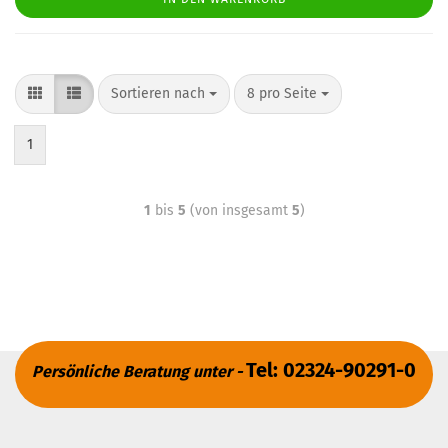
Sortieren nach
8 pro Seite
1
1
bis
5
(von insgesamt
5
)
Tel: 02324-90291-0
Persönliche Beratung unter -