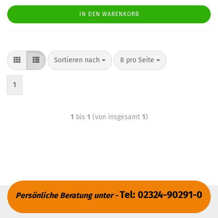
IN DEN WARENKORB
Sortieren nach
8 pro Seite
1
1
bis
1
(von insgesamt
1
)
Tel: 02324-90291-0
Persönliche Beratung unter -