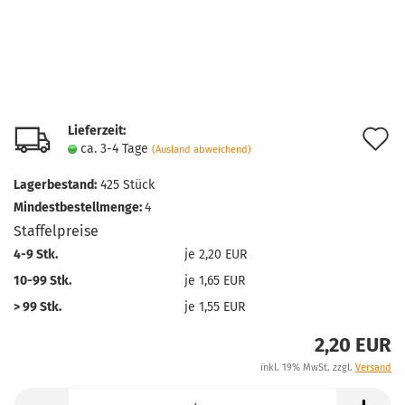
Lieferzeit:
A
ca. 3-4 Tage
(Ausland abweichend)
d
Lagerbestand:
425
Stück
M
Mindestbestellmenge:
4
Staffelpreise
4-9 Stk.
je 2,20 EUR
10-99 Stk.
je 1,65 EUR
> 99 Stk.
je 1,55 EUR
2,20 EUR
inkl. 19% MwSt. zzgl.
Versand