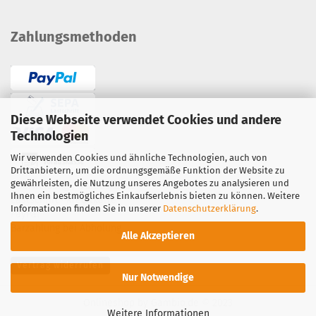
Zahlungsmethoden
Diese Webseite verwendet Cookies und andere
Technologien
Wir verwenden Cookies und ähnliche Technologien, auch von
Drittanbietern, um die ordnungsgemäße Funktion der Website zu
gewährleisten, die Nutzung unseres Angebotes zu analysieren und
Überweisung / Vorauskasse
Ihnen ein bestmögliches Einkaufserlebnis bieten zu können. Weitere
Lastschrift
·
Kreditkarte
Informationen finden Sie in unserer
Datenschutzerklärung
.
PayPal
·
Barzahlung bei Abholung
Alle Akzeptieren
Vertrag widerrufen
Nur Notwendige
Onlineshop
by Gambio.de © 2023
Weitere Informationen