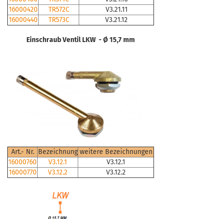
16000420
TR572C
V3.21.11
16000440
TR573C
V3.21.12
Einschraub Ventil LKW - Ø 15,7 mm
Art.- Nr.
Bezeichnung
weitere Bezeichnungen
16000760
V3.12.1
V3.12.1
16000770
V3.12.2
V3.12.2