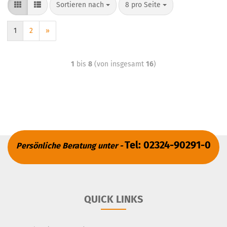
Sortieren nach
8 pro Seite
1
2
»
1
bis
8
(von insgesamt
16
)
Tel: 02324-90291-0
Persönliche Beratung unter -
QUICK LINKS