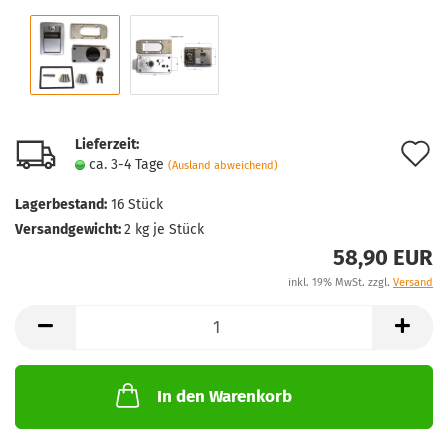
Lieferzeit:
A
ca. 3-4 Tage
(Ausland abweichend)
d
Lagerbestand:
16
Stück
M
Versandgewicht:
2
kg je Stück
58,90 EUR
inkl. 19% MwSt. zzgl.
Versand
In den Warenkorb