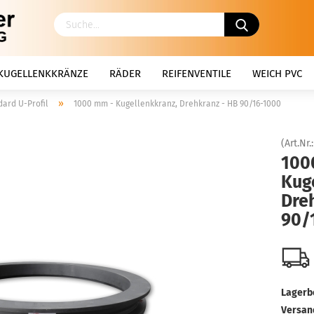
KUGELLENKKRÄNZE
RÄDER
REIFENVENTILE
WEICH PVC
»
dard U-Profil
1000 mm - Kugellenkkranz, Drehkranz - HB 90/16-1000
(Art.Nr.
100
Kug
Dre
90/
Lagerb
Versan