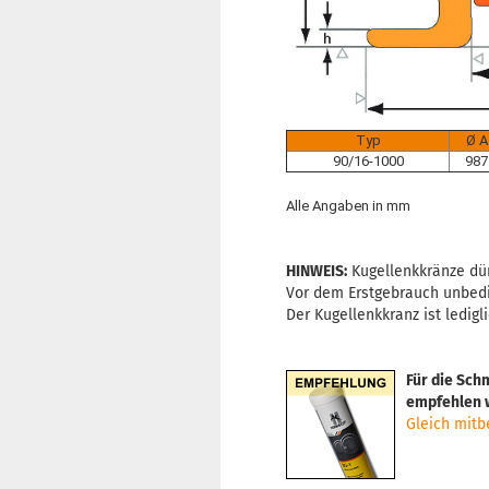
Typ
Ø A
90/16-1000
987
Alle Angaben in mm
HINWEIS:
Kugellenkkränze dü
Vor dem Erstgebrauch unbedin
Der Kugellenkkranz ist ledig
Für die Sch
empfehlen w
Gleich mitbe