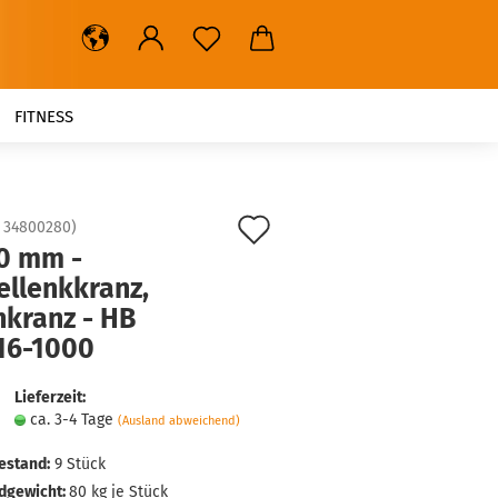
FITNESS
Auf
:
34800280
)
0 mm -
den
ellenkkranz,
Merkzettel
hkranz - HB
16-1000
Lieferzeit:
ca. 3-4 Tage
(Ausland abweichend)
estand:
9
Stück
dgewicht:
80
kg je Stück