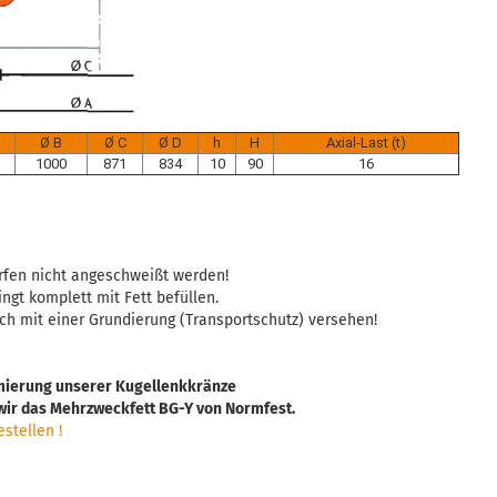
Ø B
Ø C
Ø D
h
H
Axial-Last (t)
1000
871
834
10
90
16
rfen nicht angeschweißt werden!
gt komplett mit Fett befüllen.
lich mit einer Grundierung (Transportschutz) versehen!
mierung unserer Kugellenkkränze
ir das Mehrzweckfett BG-Y von Normfest.
stellen !