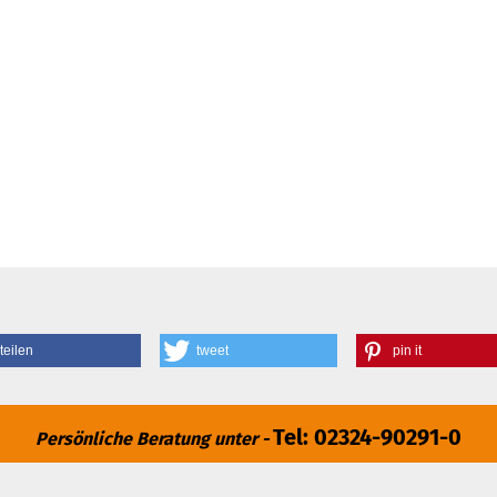
teilen
tweet
pin it
Tel: 02324-90291-0
Persönliche Beratung unter -